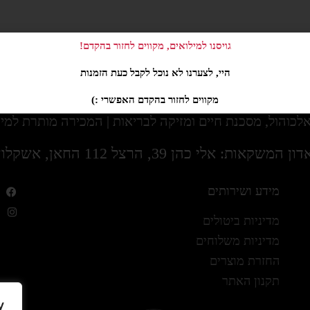
גויסנו למילואים, מקווים לחזור בהקדם!
היי, לצערנו לא נוכל לקבל כעת הזמנות
מקווים לחזור בהקדם האפשרי :)
ול, מסכנת חיים ומזיקה לבריאות | המכירה מותרת למי שמלאו לו 18 ו
דון המשקאות: אלי כהן 39, הרצל 112 החאן, אשקלון
מידע ושירותים
מדיניות ביטולים
מדיניות משלוחים
החזרת מוצרים
תקנון האתר
y