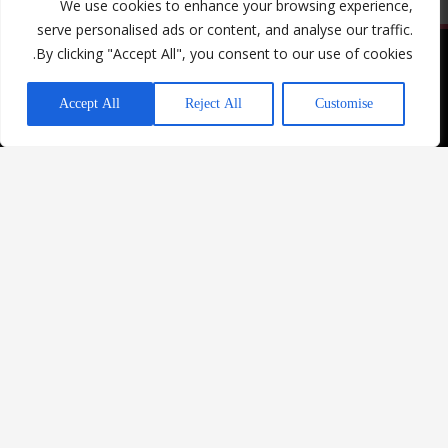
We use cookies to enhance your browsing experience,
serve personalised ads or content, and analyse our traffic.
By clicking "Accept All", you consent to our use of cookies.
אזהרה: צריכה מופרזת של אלכוהול, מסכנת חיים ומזיקה לבריאות | המכירה
מותרת למי שמלאו לו 18 ומעלה בלבד!
יש לכם שאלה?
Accept All
Reject All
Customise
אדון המשקאות: אלי כהן 39, הרצל 112 החאן, אשקלון
מוצרים
מידע ושירותים
Facebook
משקאות חריפים
מדיניות ביטולים
Instagram
יינות
מדיניות משלוחים
בירות וסיידר
החזרת מוצרים
משקאות משלימים
תקנון האתר
כל הזכויות שמורות – אדון המשקאות 2022