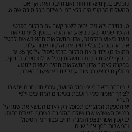
נוספים בגין משלוח חוזר (אם חויב), וזאת אף אם
המשלוח המקורי היה ללא דמי משלוח מכל סיבה שהיא.
ט. במידה ולא ניתן יהיה ליצור קשר עם הלקוח בפרטי
הקשר שמסר בעת ביצוע ההזמנה, במשך 3 ימים לאחר
מועד ביצוע ההזמנה, אדון המשקאות תהא רשאית לבטל
את ההזמנה (מבלי לחייב את הלקוח עבור עלות
המוצרים) ולחייב את הלקוח בדמי טיפול על סך 35 ₪
בנוסף לעלות הכנת המשלוח (ככל שרלוונטית). בנוסף,
במקרה כאמור אדון המשקאות תהיה רשאית למנוע
מהלקוח לבצע רכישות עתידיות באמצעות האתר.
י. מובהר בזאת כי ימי חול המועד, ערבי חג וחגים ייחשבו
לצורך האמור כימי ו' ושבת בשינויים המחויבים ולפי
העניין.
יא.הספקת המוצרים תסופק רק לאדם הנושא את שמו על
כרטיס האשראי שבו שולם ההזמנה בצירוף תעודת זהות.
יב.קטין אשר יבצע הזמנה יחוייב עבור דמי הטיפול
והמשלוח בסך 149 ש"ח