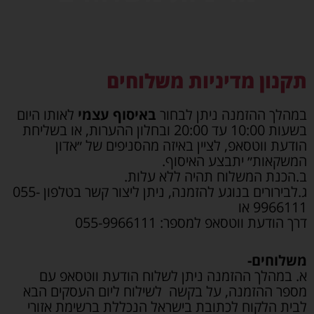
סמן קישורים
font_download
לאפס
cached
את
תקנון מדיניות משלוחים
כל
האפשרויות
במהלך ההזמנה ניתן לבחור
באיסוף עצמי
לאותו היום
בשעות 10:00 עד 20:00 ובחלון ההערות, או בשליחת
הודעת ווטסאפ, לציין באיזה מהסניפים של ״אדון
המשקאות״ יתבצע האיסוף.
ב.הכנת המשלוח תהיה ללא עלות.
ג.לבירורים בנוגע להזמנה, ניתן ליצור קשר בטלפון 055-
9966111 או
דרך הודעת ווטסאפ למספר: 055-9966111
משלוחים-
א. במהלך ההזמנה ניתן לשלוח הודעת ווטסאפ עם
מספר ההזמנה, על בקשה לשילוח ליום העסקים הבא
לבית הלקוח לכתובת בישראל הנכללת ברשימת אזורי