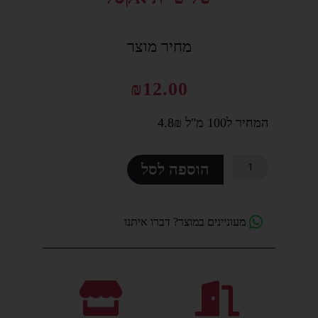
סמן קישורים
font_download
מחיר מוצר
לאפס
cached
את
כל
₪
12.00
האפשרויות
המחיר ל100 מ"ל 4.8₪
כמות
הוספה לסל
של
שלישיית
אקסל
מעוניינים במוצר? דברו איתנו