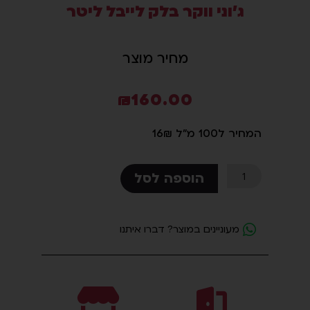
ג'וני ווקר בלק לייבל ליטר
סמן קישורים
font_download
לאפס
cached
מחיר מוצר
את
כל
₪
160.00
האפשרויות
המחיר ל100 מ"ל 16₪
כמות
הוספה לסל
של
ג'וני
ווקר
מעוניינים במוצר? דברו איתנו
בלק
לייבל
ליטר