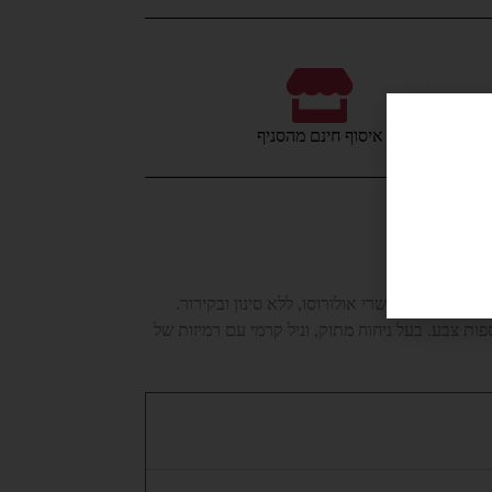
איסוף חינם מהסניף
חות 12 שנה בחביות שרי של פדרו חימנז ושרי אולורוסו, ללא סינון ובקירור.
ות צבע. בעל ניחוח מתוק, וניל קרמי עם רמיזות של