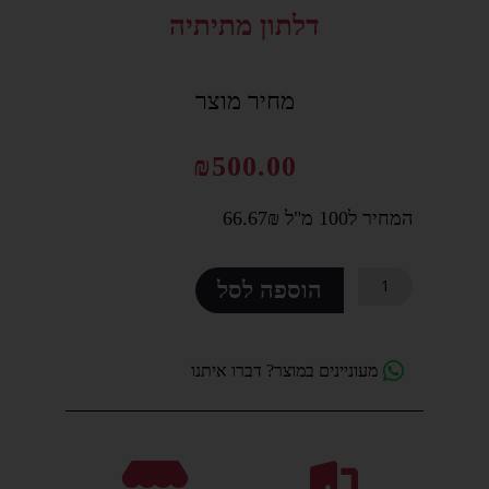
דלתון מתיתיה
סמן קישורים
font_download
לאפס
cached
מחיר מוצר
את
כל
האפשרויות
₪
500.00
המחיר ל100 מ"ל 66.67₪
כמות
הוספה לסל
של
דלתון
מתיתיה
מעוניינים במוצר? דברו איתנו