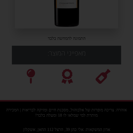
התמונה להמחשה בלבד
מאפייני המוצר:
אזהרה: צריכה מופרזת של אלכוהול, מסכנת חיים ומזיקה לבריאות | המכירה
מותרת למי שמלאו לו 18 ומעלה בלבד!
אדון המשקאות: אלי כהן 39, הרצל 112 החאן, אשקלון