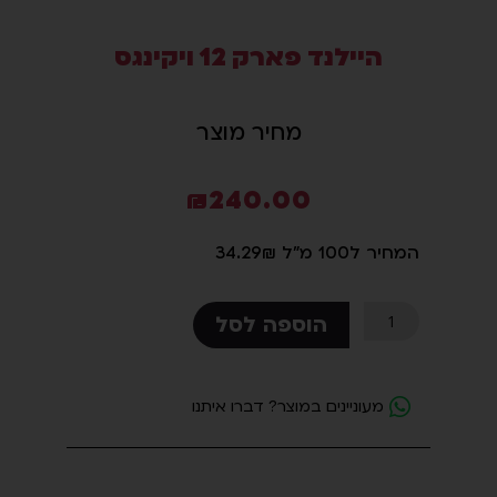
סמן קישורים
font_download
היילנד פארק 12 ויקינגס
לאפס
cached
את
מחיר מוצר
כל
האפשרויות
₪
240.00
המחיר ל100 מ"ל 34.29₪
כמות
הוספה לסל
של
היילנד
פארק
מעוניינים במוצר? דברו איתנו
12
ויקינגס