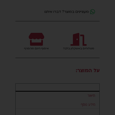
וויסקי
פינלאגן
מעוניינים במוצר? דברו איתנו
אולד
רזרב
סינגל
מאלט
40%
-
Finlaggan
משלוחים באשקלון בלבד
איסוף חינם מהסניף
Single
Malt
על המוצר:
תיאור
מידע נוסף