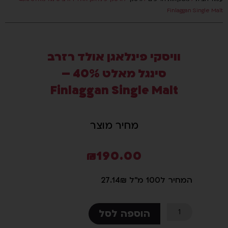
Finlaggan Single Malt
סמן קישורים
font_download
לאפס
cached
את
וויסקי פינלאגן אולד רזרב
כל
סינגל מאלט 40% –
האפשרויות
Finlaggan Single Malt
מחיר מוצר
₪
190.00
המחיר ל100 מ"ל 27.14₪
כמות
הוספה לסל
של