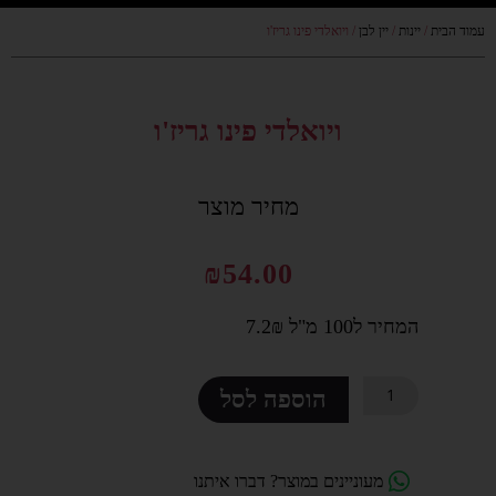
עמוד הבית
/
יינות
/
יין לבן
/ ויואלדי פינו גריז'ו
סמן קישורים
font_download
לאפס
cached
את
ויואלדי פינו גריז'ו
כל
האפשרויות
מחיר מוצר
₪
54.00
המחיר ל100 מ"ל 7.2₪
כמות
הוספה לסל
של
ויואלדי
פינו
מעוניינים במוצר? דברו איתנו
גריז'ו