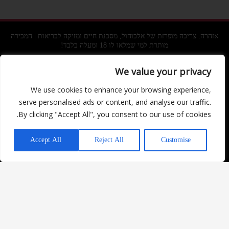
אזהרה: צריכה מופרזת של אלכוהול, מסכנת חיים ומזיקה לבריאות | המכירה
מותרת למי שמלאו לו 18 ומעלה בלבד!
We value your privacy
אדון המשקאות: אלי כהן 39, הרצל 112 החאן, אשקלון
We use cookies to enhance your browsing experience,
מוצרים
מידע ושירותים
serve personalised ads or content, and analyse our traffic.
Facebook
By clicking "Accept All", you consent to our use of cookies.
משקאות חריפים
מדיניות ביטולים
Instagram
יש לכם שאלה?
יינות
מדיניות משלוחים
Accept All
Reject All
Customise
בירות וסיידר
החזרת מוצרים
משקאות משלימים
תקנון האתר