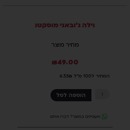
סמן קישורים
font_download
לאפס
cached
וילה ג'ובאני מוסקטו
את
כל
האפשרויות
מחיר מוצר
₪
49.00
המחיר ל100 מ"ל 6.53₪
כמות
הוספה לסל
של
וילה
ג'ובאני
מעוניינים במוצר? דברו איתנו
מוסקטו