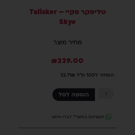
סמן קישורים
טליסקר סקיי – Talisker
font_download
Skye
לאפס
cached
את
כל
מחיר מוצר
האפשרויות
₪
229.00
המחיר ל100 מ"ל 32.71₪
כמות
הוספה לסל
של
טליסקר
סקיי
מעוניינים במוצר? דברו איתנו
-
Talisker
Skye