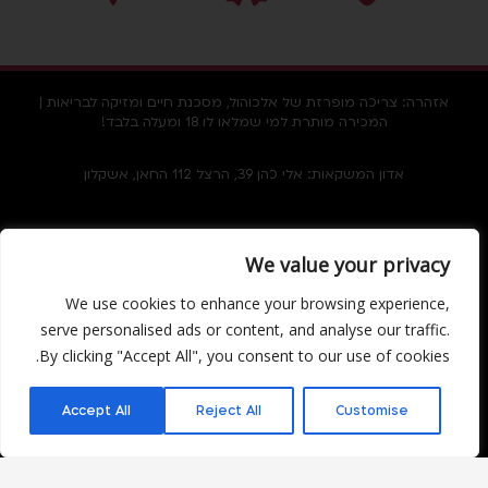
אזהרה: צריכה מופרזת של אלכוהול, מסכנת חיים ומזיקה לבריאות |
המכירה מותרת למי שמלאו לו 18 ומעלה בלבד!
אדון המשקאות: אלי כהן 39, הרצל 112 החאן, אשקלון
מוצרים
מידע ושירותים
We value your privacy
Facebook
משקאות חריפים
מדיניות ביטולים
Instagram
We use cookies to enhance your browsing experience,
יינות
מדיניות משלוחים
serve personalised ads or content, and analyse our traffic.
בירות וסיידר
החזרת מוצרים
By clicking "Accept All", you consent to our use of cookies.
משקאות משלימים
תקנון האתר
יש לכם שאלה?
Accept All
Reject All
Customise