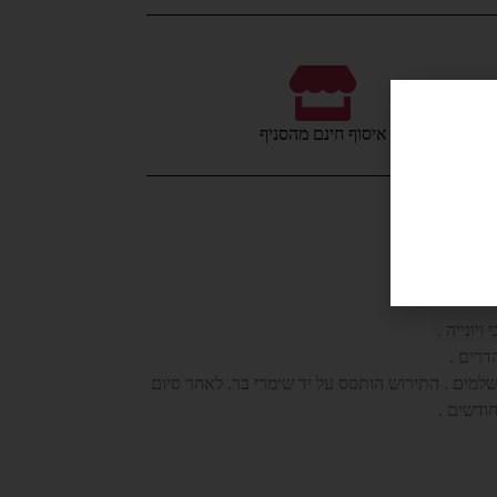
איסוף חינם מהסניף
דרים .
שלמים . התירוש הותסס על יד שימרי בר. לאחר סיום
ודשים .