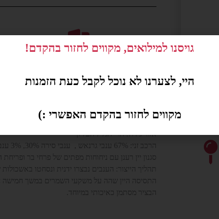
גויסנו למילואים, מקווים לחזור בהקדם!
משלוחים באשקלון בלבד
היי, לצערנו לא נוכל לקבל כעת הזמנות
על המוצר:
מקווים לחזור בהקדם האפשרי :)
אזור גידול: הרי הגליל העליון
הרכב זני: 67% ענבי גרנאש , ענבי סירה 30%, 3% ענבי ויונייה .
סגנון יין רענן עם ניחוחות מפתים של פרחי בר ופריחת ה
תהליך הייצור: הענבים נבצרו ידנית ונסחטו באשכולות 
התסיסה היין שהה על משקעי השמרים במשך חמישה ח
הבציר מסתמן כאיכותי במיוחד.