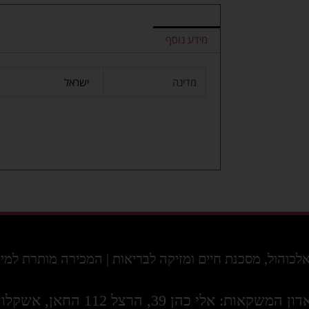
מידע נוסף
מדינה
ישראל
ול, מסכנת חיים ומזיקה לבריאות | המכירה מותרת למי שמלאו לו 18 ו
דון המשקאות: אלי כהן 39, הרצל 112 החאן, אשקלון