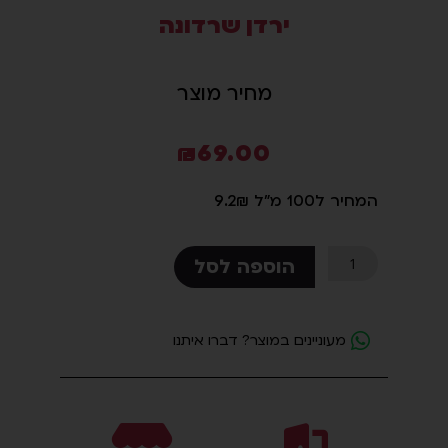
ירדן שרדונה
סמן קישורים
font_download
לאפס
cached
מחיר מוצר
את
כל
האפשרויות
₪
69.00
המחיר ל100 מ"ל 9.2₪
כמות
הוספה לסל
של
ירדן
שרדונה
מעוניינים במוצר? דברו איתנו