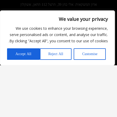
אדון המשקאות: אלי כהן 39, הרצל 112 החאן, אשקלון
We value your privacy
מוצרים
מידע ושירותים
Facebook
We use cookies to enhance your browsing experience,
משקאות חריפים
מדיניות ביטולים
Instagram
serve personalised ads or content, and analyse our traffic.
יינות
מדיניות משלוחים
By clicking "Accept All", you consent to our use of cookies.
בירות וסיידר
החזרת מוצרים
יש לכם שאלה?
משקאות משלימים
תקנון האתר
Accept All
Reject All
Customise
כל הזכויות שמורות – אדון המשקאות 2022
עיצוב ופיתוח האתר: Revenew