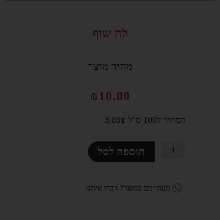
סמן קישורים
font_download
לה שוף
לאפס
cached
את
כל
מחיר מוצר
האפשרויות
₪
10.00
המחיר ל100 מ"ל 3.03₪
כמות
הוספה לסל
של
לה
שוף
מעוניינים במוצר? דברו איתנו