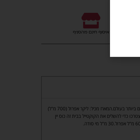
איסוף חינם מהסניף
אפרול שפריץ הוא ללא ספק אחד הקוקטיילים המוכרים ביותר בעולם.המארז מכיל: ליקר אפרול (700 מ"ל)
נזאנו (750 מ"ל)כל מה שתצטרכו כדי להשלים את הקוקטייל בבית זה כוס יין