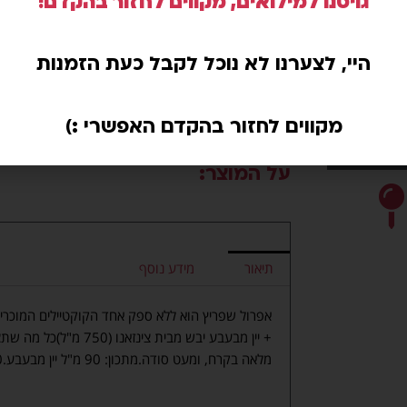
גויסנו למילואים, מקווים לחזור בהקדם!
היי, לצערנו לא נוכל לקבל כעת הזמנות
משלוחים באשקלון בלבד
מקווים לחזור בהקדם האפשרי :)
על המוצר:
תיאור
מידע נוסף
+ יין מבעבע יבש מבית צי
מלאה בקרח, ומעט סודה.מתכון: 90 מ"ל יין מבעבע.60 מ"ל אפרול.30 מ"ל מי סודה.