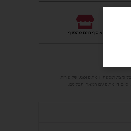
איסוף חינם מהסניף
 וקצת תוספת יין מתוק ומגע של פירות
..סיום די מתוק עם חמאה ותבלינים.