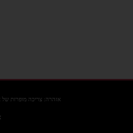
אזהרה: צריכה מופרזת של אלכוה
א