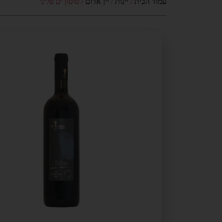
עמוד הבית
/
יינות
/
יין אדום
/ סוסון ים פליני