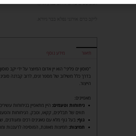
המבוססים על זני דרום עמק הרון.
ליקב כרם אורגני נפלא בבר גיורא.
תיאור
מידע נוסף
"סוסון ים פליני" הוא יין אדום המיוצר על ידי יקב סוסו
בדרך כלל משילוב של מספר זנים, לרוב קברנה סוביני
הייצור.
מאפיינים:
ניחוחות וטעמים:
היין מתאפיין בניחוחות עשירים
תווים של תבלינים, קקאו, וטבק. הניחוחות והטעמי
גוף:
בעל גוף מלא עם טאנינים רכים ומעודנים, ש
חמיצות:
חמיצות מאוזנת, המוסיפה לרעננות ומונע