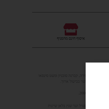
איסוף חינם מהסניף
– זהו בלנד של סירה, קברנה סובניון ומעט סינסאו
 נפלא לצד מנות בשר בבישול ארוך.
שלים בשנת 2000.
יינות החל מזינפנדל ועד שנין בלאן שיינות