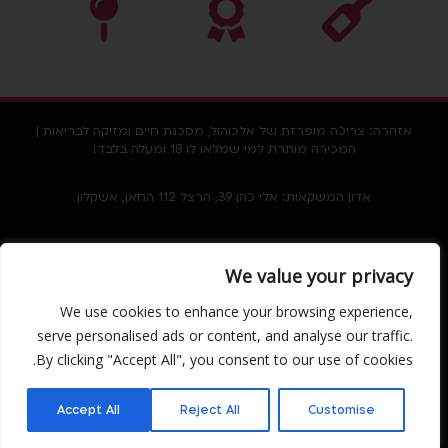
אזהרה: צריכה מופרזת של אלכוהול, מסכנת חיים ומזיקה לבריאות |
המכירה מותרת למי שמלאו לו 18 ומעלה בלבד!
אדון המשקאות: אלי כהן 39, הרצל 112 החאן, אשקלון
מוצרים
מידע ושירותים
We value your privacy
Facebook
משקאות חריפים
מדיניות ביטולים
Instagram
We use cookies to enhance your browsing experience,
יינות
מדיניות משלוחים
serve personalised ads or content, and analyse our traffic.
בירות וסיידר
החזרת מוצרים
By clicking "Accept All", you consent to our use of cookies.
משקאות משלימים
תקנון האתר
יש לכם שאלה?
Accept All
Reject All
Customise