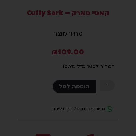
סמן קישורים
font_download
קאטי סארק – Cutty Sark
לאפס
cached
את
מחיר מוצר
כל
האפשרויות
₪
109.00
המחיר ל100 מ"ל 10.9₪
כמות
הוספה לסל
של
קאטי
סארק
מעוניינים במוצר? דברו איתנו
-
Cutty
Sark