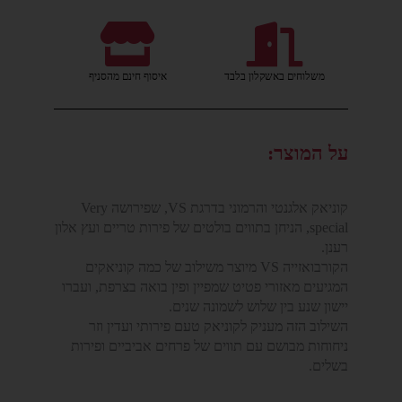
משלוחים באשקלון בלבד
איסוף חינם מהסניף
על המוצר:
קוניאק אלגנטי והרמוני בדרגת VS, שפירושה Very
special, הניחן בתווים בולטים של פירות טריים ועץ אלון
רענן.
הקורבואזייה VS מיוצר משילוב של כמה קוניאקים
המגיעים מאזורי פטיט שמפיין ופין בואה בצרפת, ועברו
יישון שנע בין שלוש לשמונה שנים.
השילוב הזה מעניק לקוניאק טעם פירותי ועדין וזר
ניחוחות מבושם עם תווים של פרחים אביביים ופירות
בשלים.