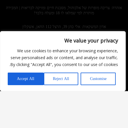
אזהרה: צריכה מופרזת של אלכוהול, מסכנת חיים ומזיקה לבריאות | המכירה
מותרת למי שמלאו לו 18 ומעלה בלבד!
אדון המשקאות: אלי כהן 39, הרצל 112 החאן, אשקלון
We value your privacy
מוצרים
מידע ושירותים
Facebook
We use cookies to enhance your browsing experience,
משקאות חריפים
מדיניות ביטולים
serve personalised ads or content, and analyse our traffic.
Instagram
יינות
מדיניות משלוחים
By clicking "Accept All", you consent to our use of cookies.
בירות וסיידר
החזרת מוצרים
יש לכם שאלה?
משקאות משלימים
תקנון האתר
Accept All
Reject All
Customise
כל הזכויות שמורות – אדון המשקאות 2022