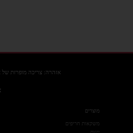
אזהרה: צריכה מופרזת של אלכוה
א
מוצרים
משקאות חריפים
יינות