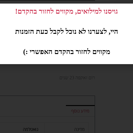
גויסנו למילואים, מקווים לחזור בהקדם!
היי, לצערנו לא נוכל לקבל כעת הזמנות
משלוחים באשקלון בלבד
מקווים לחזור בהקדם האפשרי :)
על המוצר:
רום זאקפה 23 שנים
מידע נוסף
מדינה
גואטלמה