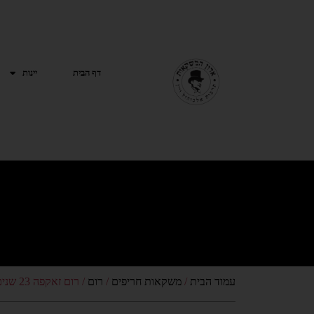
ילוג
תוכן
דף הבית
יינות
עמוד הבית
/
משקאות חריפים
/
רום
/ רום זאקפה 23 שנים