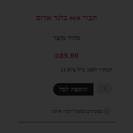
סמן קישורים
font_download
תבור eco בלנד אדום
לאפס
cached
את
כל
מחיר מוצר
האפשרויות
₪
89.00
המחיר ל100 מ"ל 11.87₪
כמות
הוספה לסל
של
תבור
eco
מעוניינים במוצר? דברו איתנו
בלנד
אדום