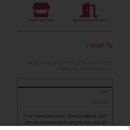
משלוחים באשקלון בלבד
איסוף חינם מהסניף
על המוצר:
קברנה סוביניון, מרלו, סירה וקברנה פרנק יישון: 18
חודשים בחביות עץ אלון צרפתי
תיאור
מידע נוסף
"תבור Eco Blend אדום" הוא יין אדום המיוצר על ידי
יקב תבור, והוא חלק מקו היינות האקולוגיים של היקב,
המיוצרים עם דגש על קיימות ושמירה על הסביבה. יין