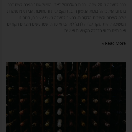
כבר למעלה מ-20 שנה חנות האלכוהול "אדון המשקאות" הפכה לשם דבר
בתחום האלכוהול בזכות הניסיון הרב, המקצועיות והמחויבות הבלתי מתפשרת
שלה לאיכות ולשירות הלקוחות. במשך למעלה משני עשורים, חנות זו
ממשיכה להיות מוקד עלייה לרגל לאוהבי אלכוהול שמחפשים מוצרים מקוריים
ואיכותיים בליווי הדרכה מקצועית ואישית.
Read More »
בריאות
ושתיית
יין:
מה
חשוב
לדעת