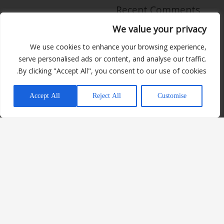
Recent Comments
We value your privacy
אין תגובות להציג.
We use cookies to enhance your browsing experience,
serve personalised ads or content, and analyse our traffic.
By clicking "Accept All", you consent to our use of cookies.
יש לכם שאלה?
Archives
Accept All
Reject All
Customise
ספטמבר 2024
Categories
Uncategorized