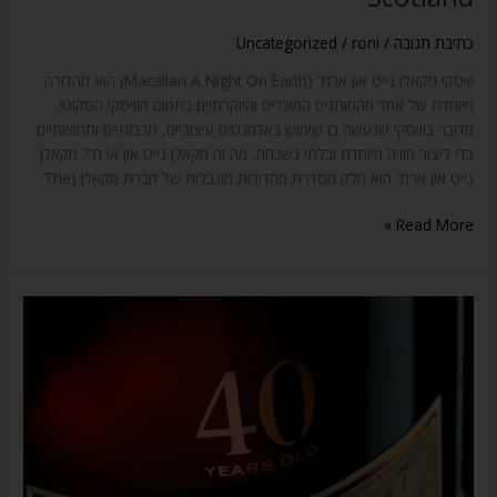
Earth
In
כתיבת תגובה
/
roni
/
Uncategorized
Scotland
וויסקי מקאלן נייט און ארת' (Macallan A Night On Earth) הוא מהדורה
מיוחדת של אחד מהמותגים המוכרים והיוקרתיים בתחום הוויסקי הסקוטי.
מדובר בוויסקי שנעשה בו שימוש באלמנטים עיצוביים, תרבותיים ותחושתיים
כדי ליצור חוויה מיוחדת ובלתי נשכחת. מה זה מקאלן נייט און ארת'? מקאלן
נייט און ארת' הוא חלק מסדרת מהדורות מוגבלות של חברת מקאלן (The
Read More »
החלליות
של
אדון
המשקאות
:
וויסקי
גלנפידיך
40