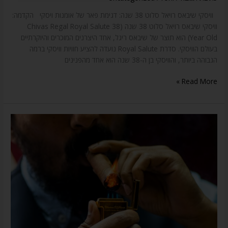
וויסקי שיבאס רויאל סלוט 38 שנה: דגימת פאר של אומנות ויסקי הקדמה:
וויסקי שיבאס רויאל סלוט 38 שנה (Chivas Regal Royal Salute 38
Year Old) הוא תוצר של שיבאס ריגל, אחד היצרנים המוכרים והיוקרתיים
בעולם הוויסקי. סדרת Royal Salute נועדה להציע חוויות וויסקי ברמה
הגבוהה ביותר, והוויסקי בן ה-38 שנה הוא אחד מהפנינים
Read More »
עישון
סיגרים
סמל
סטטוס