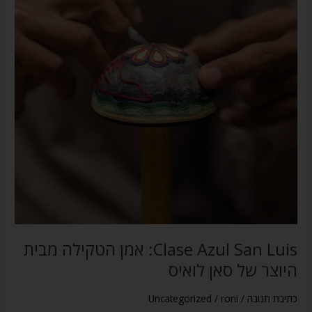
אמן
הטקילה
מבית
היוצר
של
סאן
לואיס
Clase Azul San Luis: אמן הטקילה מבית
היוצר של סאן לואיס
כתיבת תגובה
/
roni
/
Uncategorized