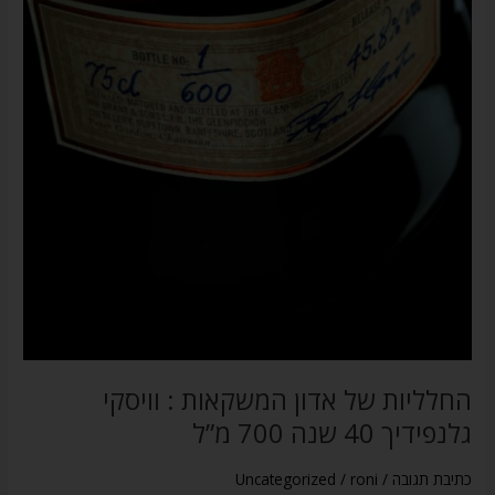
שנה
700
מ”ל
החלליות של אדון המשקאות : וויסקי
גלנפידיך 40 שנה 700 מ”ל
כתיבת תגובה
/
roni
/
Uncategorized