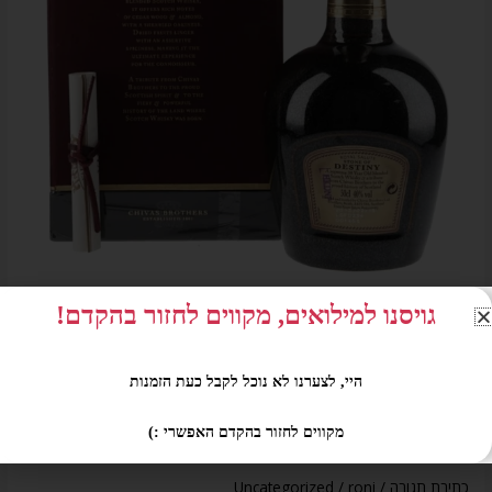
דגימת
פאר
של
אומנות
ויסקי
גויסנו למילואים, מקווים לחזור בהקדם!
החלליות של אדון המשקאות : וויסקי שיבאס
היי, לצערנו לא נוכל לקבל כעת הזמנות
רויאל סלוט 38 שנה: דגימת פאר של
אומנות ויסקי
מקווים לחזור בהקדם האפשרי :)
כתיבת תגובה
/
roni
/
Uncategorized