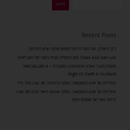
חיפוש
Recent Posts
ג'ק דניאלס, עוד כמה דרכים לשתות וויסקי שלא היכרתם
Clase Azul San Luis: אמן הטקילה מבית היוצר של סאן לואיס
מקאלן סינגל מאלט מהמהדורה המוגבלת – MACALLAN A
Night On Earth In Scotland
החלליות של אדון המשקאות : וויסקי גלנפידיך 40 שנה 700 מ”ל
החלליות של אדון המשקאות : וויסקי שיבאס רויאל סלוט 38 שנה:
דגימת פאר של אומנות ויסקי