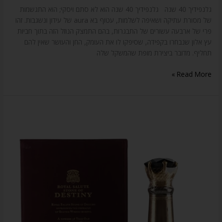
גלנפידיך 40 שנה גלנפידיך 40 שנה הוא לא סתם ויסקי; הוא התגשמות
של מסורת עתיקה ושאיפה לשלמות, עטוף בא aura של עידון ונשגבות. זהו
פרי של ארבעה עשורים של התבגרות, בהם התמצק הנוזל הזה בתוך חביות
עץ אלון שנבחרו בקפידה, שסיפקו לו את העומק, החן והעושר שאין להם
תחליף. מדובר ביצירת מופת שהמשקל שלה
Read More »
החלליות
של
אדון
המשקאות
:
וויסקי
שיבאס
רויאל
סלוט
38
שנה: