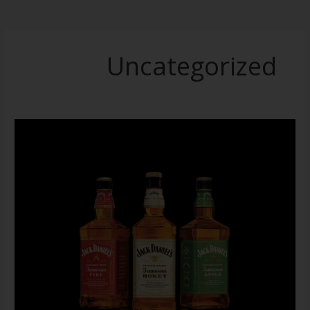
Uncategorized
ג'ק
דניאלס,
עוד
כמה
דרכים
לשתות
וויסקי
שלא
היכרתם