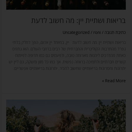
בריאות ושתיית יין: מה חשוב לדעת
כתיבת תגובה
/
roni
/
Uncategorized
בריאות ושתיית יין: מה חשוב לדעת יין, במיוחד יין אדום, הפך לחלק בלתי
נפרד מהתרבות הקולינרית והחברתית של רבים ברחבי העולם. הוא נתפס
כאחת מהדרכים ליהנות מארוחה טובה, ולפעמים גם כמו תרופה לפיתוח
קשרים חברתיים ולתמיכה ברווחה נפשית. אך כמו כל מזון ומשקה, גם ליין יש
יתרונות וחסרונות בריאותיים שחשוב להכיר. יתרונות בריאותיים אפשריים:
Read More »
שוק
היין
הישראלי:
תמונה
עכשווית